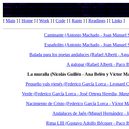
Poesía musicalizada:
La muralla
[
Main
] [
Home
] [
Work
] [
Code
] [
Rants
] [
Readings
] [
Links
]
Caminante (Antonio Machado - Joan Manuel S
Españolito (Antonio Machado - Joan Manuel S
Balada para los poetas andaluces (Rafael Alberti - Agu
A galopar (Rafael Alberti - Paco I
La muralla (Nicolás Guillén - Ana Belén y Víctor M
Pequeño vals vienés (Federico García Lorca - Leonard 
Verde (Federico García Lorca - José Ortega Heredia,
Manz
Nacimiento de Cristo (Federico García Lorca - Víctor M
Andaluces de Jaén (Miguel Hernández - J
Rima LIII (Gustavo Adolfo Bécquer - Paco I