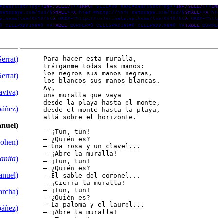
errat)
      Para hacer esta muralla,

      tráiganme todas las manos:

      los negros sus manos negras,

errat)
      los blancos sus manos blancas.

      Ay,

aviva)
      una muralla que vaya

      desde la playa hasta el monte,

báñez)
      desde el monte hasta la playa,

      allá sobre el horizonte.

anuel)
      — ¡Tun, tun!

      — ¿Quién es?

Cohen)
      — Una rosa y un clavel...

      — ¡Abre la muralla!

anita
)
      — ¡Tun, tun!

      — ¿Quién es?

anuel)
      — El sable del coronel...

      — ¡Cierra la muralla!

      — ¡Tun, tun!

archa)
      — ¿Quién es?

      — La paloma y el laurel...

báñez)
      — ¡Abre la muralla! 
