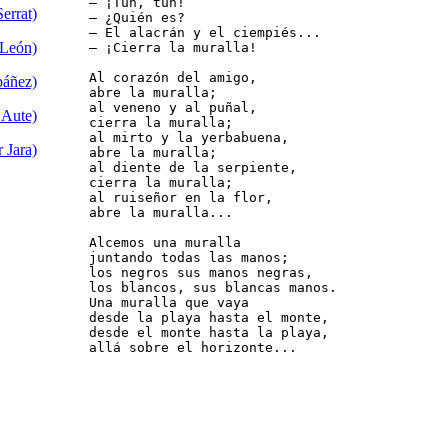
      — ¡Tun, tun!

errat)
      — ¿Quién es?

      — El alacrán y el ciempiés...

 León)
      — ¡Cierra la muralla!

      Al corazón del amigo,

báñez)
      abre la muralla;

      al veneno y al puñal,

 Aute)
      cierra la muralla;

      al mirto y la yerbabuena,

 Jara)
      abre la muralla;

      al diente de la serpiente,

      cierra la muralla;

      al ruiseñor en la flor,

      abre la muralla...

      Alcemos una muralla

      juntando todas las manos;

      los negros sus manos negras,

      los blancos, sus blancas manos. 

      Una muralla que vaya

      desde la playa hasta el monte,

      desde el monte hasta la playa,

      allá sobre el horizonte...
